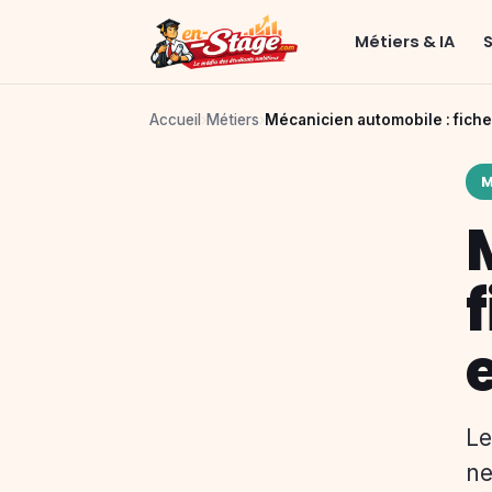
Métiers & IA
Accueil
›
Métiers
›
Mécanicien automobile : fiche m
M
e
Le
ne