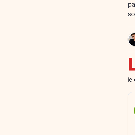
pa
so
le