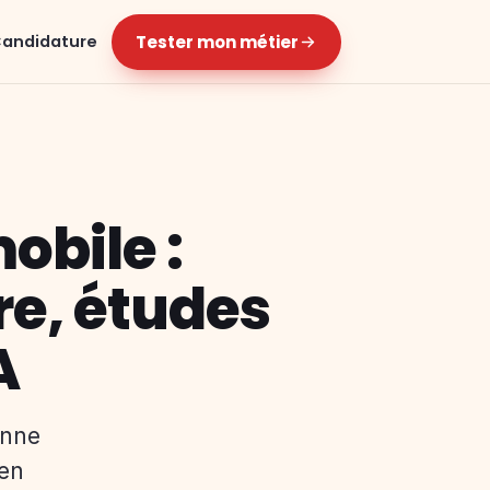
Tester mon métier
andidature
obile :
re, études
A
onne
 en