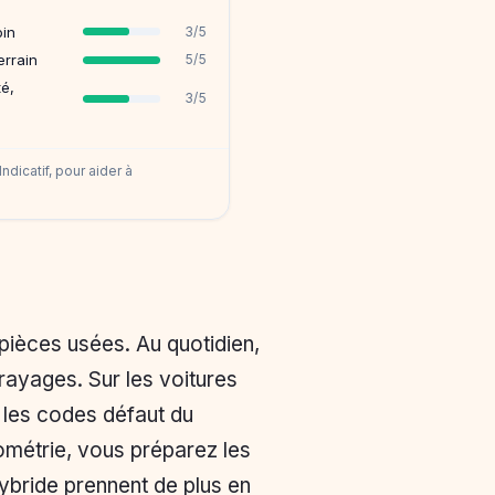
oin
3/5
errain
5/5
té,
3/5
ndicatif, pour aider à
pièces usées. Au quotidien,
brayages. Sur les voitures
t les codes défaut du
ométrie, vous préparez les
hybride prennent de plus en