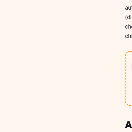
au
(d
ch
ch
A