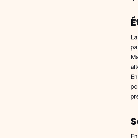
É
La
pa
Ma
al
En
po
pr
S
En