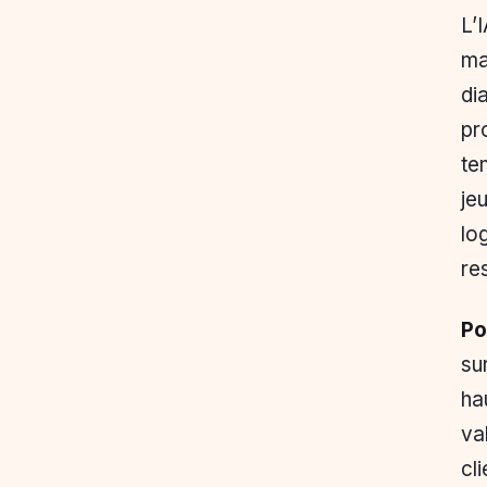
L’
ma
di
pr
te
je
lo
re
Po
sur
ha
va
cl