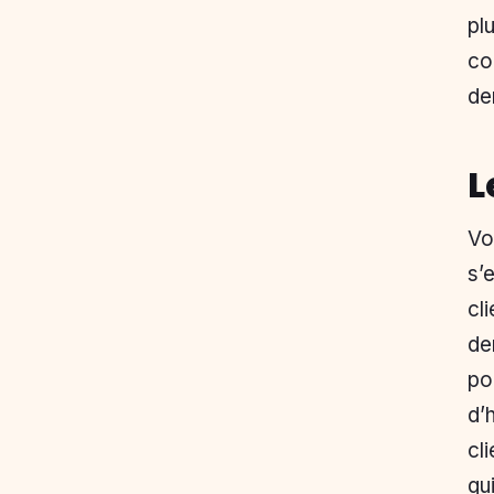
pl
co
de
L
Vo
s’
cl
de
po
d’
cl
qu