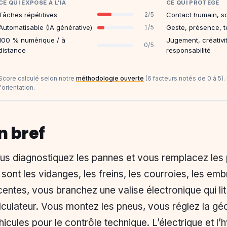
CE QUI EXPOSE À L'IA
CE QUI PROTÈGE
Tâches répétitives
Contact humain, s
2/5
Automatisable (IA générative)
Geste, présence, t
1/5
100 % numérique / à
Jugement, créativi
0/5
distance
responsabilité
Score calculé selon notre
méthodologie ouverte
(6 facteurs notés de 0 à 5). I
l'orientation.
n bref
us diagnostiquez les pannes et vous remplacez les 
 sont les vidanges, les freins, les courroies, les em
centes, vous branchez une valise électronique qui li
lculateur. Vous montez les pneus, vous réglez la gé
hicules pour le contrôle technique. L’électrique et l’