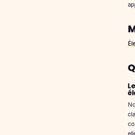
ap
M
Él
Q
Le
él
No
cl
co
el