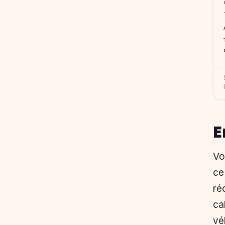
E
Vo
ce
ré
ca
vé