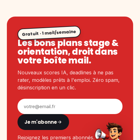
Gratuit · 1 mail/semaine
Les bons plans stage &
orientation, droit dans
votre boîte mail.
Nouveaux scores IA, deadlines à ne pas
rater, modèles prêts à l'emploi. Zéro spam,
désinscription en un clic.
Je m'abonne
Rejoignez les premiers abonnés.