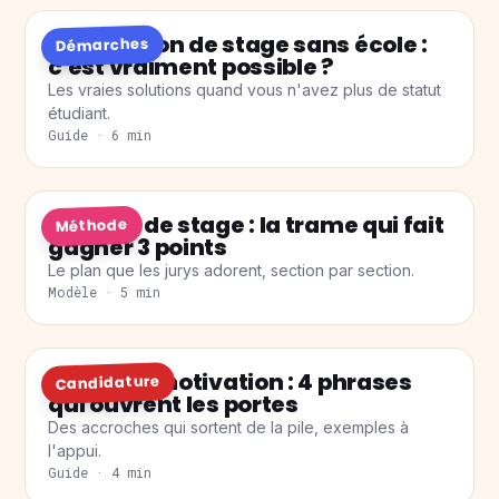
Convention de stage sans école :
Démarches
c'est vraiment possible ?
Les vraies solutions quand vous n'avez plus de statut
étudiant.
Guide · 6 min
Rapport de stage : la trame qui fait
Méthode
gagner 3 points
Le plan que les jurys adorent, section par section.
Modèle · 5 min
Lettre de motivation : 4 phrases
Candidature
qui ouvrent les portes
Des accroches qui sortent de la pile, exemples à
l'appui.
Guide · 4 min