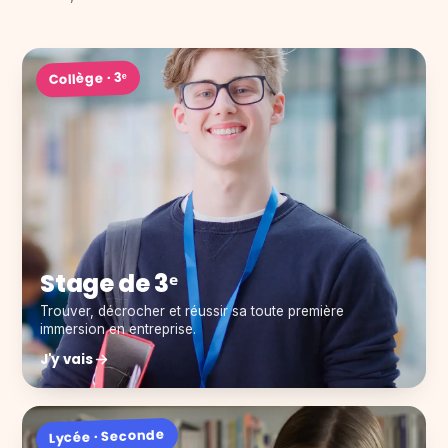
Collège · 3ᵉ
Stage de 3ᵉ
Trouver, décrocher et réussir sa toute première
immersion en entreprise.
J'y vais
Lycée · Seconde