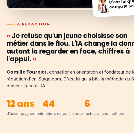
C'est lui qu
conçu le Sc
LA RÉDACTION
«
Je refuse qu'un jeune choisisse son
métier dans le flou. L'IA change la donn
autant la regarder en face, chiffres à
l'appui.
»
Camille Fournier
, conseiller en orientation et fondateur de l
rédaction d'en-Stage.com. C'est lui qui a bâti la méthode du 
d'avenir face à l'IA.
12 ans
44
6
d'accompagnement
métiers notés à la main
facteurs, une méthode