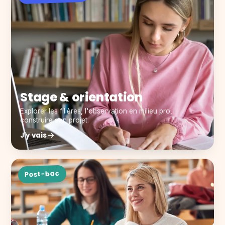
Stage & orientation
Explorer les filières, l'observation en milieu pro,
construire son projet.
J'y vais
Post-bac